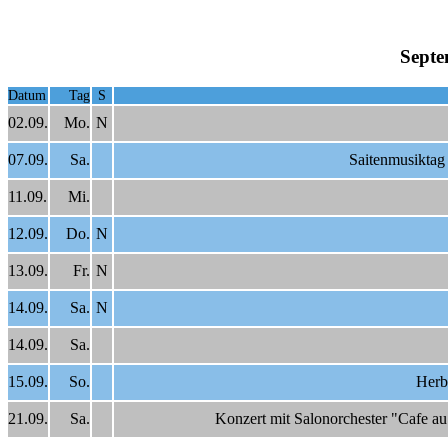
Septe
Datum
Tag
S
02.09.
Mo.
N
07.09.
Sa.
Saitenmusiktag 
11.09.
Mi.
12.09.
Do.
N
13.09.
Fr.
N
14.09.
Sa.
N
14.09.
Sa.
15.09.
So.
Herb
21.09.
Sa.
Konzert mit Salonorchester "Cafe au