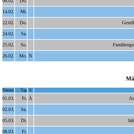
08.02.
Do.
14.02.
Mi.
22.02.
Do.
Gesel
24.02.
Sa.
25.02.
So.
Familiengot
26.02.
Mo.
N
Mä
Datum
Tag
S
01.03.
Fr.
Ä
Au
02.03.
Sa.
05.03.
Di.
Jah
08.03.
Fr.