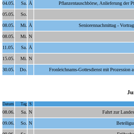
04.05.
Sa.
Ä
Pflanzentauschbörse, Anlieferung der 
05.05.
So.
08.05.
Mi.
Ä
Seniorennachmittag - Vortra
08.05.
Mi.
N
11.05.
Sa.
Ä
15.05.
Mi.
N
30.05.
Do.
Fronleichnams-Gottesdienst mit Prozession a
Ju
Datum
Tag
S
08.06.
Sa.
N
Fahrt zur Lande
09.06.
So.
N
Beteilig