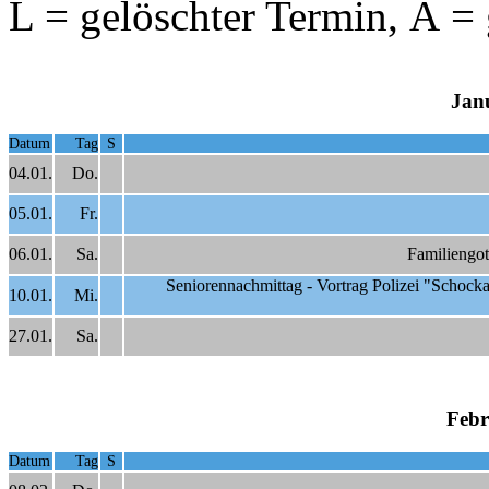
L = gelöschter Termin, Ä =
Jan
Datum
Tag
S
04.01.
Do.
05.01.
Fr.
06.01.
Sa.
Familiengot
Seniorennachmittag - Vortrag Polizei "Schock
10.01.
Mi.
27.01.
Sa.
Febr
Datum
Tag
S