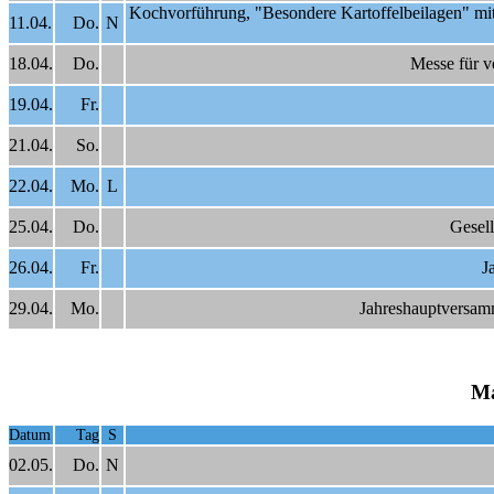
Kochvorführung, "Besondere Kartoffelbeilagen" mi
11.04.
Do.
N
18.04.
Do.
Messe für v
19.04.
Fr.
21.04.
So.
22.04.
Mo.
L
25.04.
Do.
Gesel
26.04.
Fr.
J
29.04.
Mo.
Jahreshauptversam
Ma
Datum
Tag
S
02.05.
Do.
N