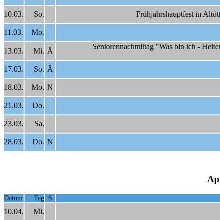
10.03.
So.
Frühjahrshauptfest in Altö
11.03.
Mo.
Seniorennachmittag "Was bin ich - Heit
13.03.
Mi.
Ä
17.03.
So.
Ä
18.03.
Mo.
N
21.03.
Do.
23.03.
Sa.
28.03.
Do.
N
Apr
Datum
Tag
S
10.04.
Mi.