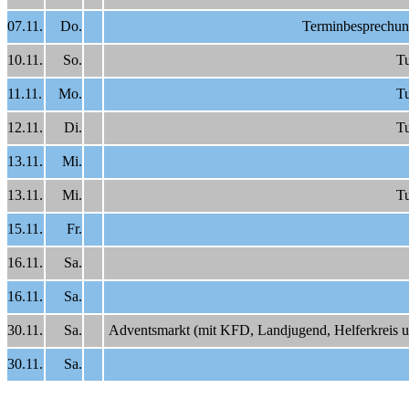
07.11.
Do.
Terminbesprechun
10.11.
So.
Tu
11.11.
Mo.
Tu
12.11.
Di.
Tu
13.11.
Mi.
13.11.
Mi.
Tu
15.11.
Fr.
16.11.
Sa.
16.11.
Sa.
30.11.
Sa.
Adventsmarkt (mit KFD, Landjugend, Helferkreis un
30.11.
Sa.