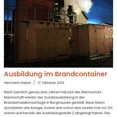
Ausbildung im Brandcontainer
Hermann Huber
17. Oktober 2012
Nach ziemlich genau drei Jahren hat sich die Atemschutz-
Mannschaft wieder der Zusatzausbildung in der
Brandsimulationsanlage in Burghausen gestellt. Neun Mann
durchliefen die Anlage, wobei drei schon das zweite mal vor Ort
waren und bereits die Ausbildungsstufe 2 abgelegt haben. Die