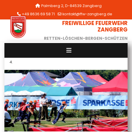
Palmberg 2, D-84539 Zangberg
+49 8636 69 58 71
kontakt@ffw-zangberg.de
FREIWILLIGE FEUERWEHR
ZANGBERG
RETTEN-LÖSCHEN-BERGEN-SCHÜTZEN