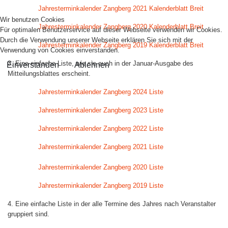
Jahresterminkalender Zangberg 2021 Kalenderblatt Breit
Wir benutzen Cookies
Jahresterminkalender Zangberg 2020 Kalenderblatt Breit
Für optimalen Benutzerservice auf dieser Webseite verwenden wir Cookies.
Durch die Verwendung unserer Webseite erklären Sie sich mit der
Jahresterminkalender Zangberg 2019 Kalenderblatt Breit
Verwendung von Cookies einverstanden.
3. Eine einfache Liste, wie sie auch in der Januar-Ausgabe des
Einverstanden
Ablehnen
Mitteilungsblattes erscheint.
Jahresterminkalender Zangberg 2024 Liste
Jahresterminkalender Zangberg 2023 Liste
Jahresterminkalender Zangberg 2022 Liste
Jahresterminkalender Zangberg 2021 Liste
Jahresterminkalender Zangberg 2020 Liste
Jahresterminkalender Zangberg 2019 Liste
4. Eine einfache Liste in der alle Termine des Jahres nach Veranstalter
gruppiert sind.