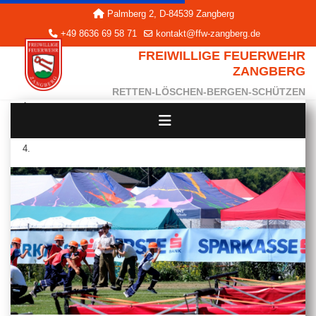
Palmberg 2, D-84539 Zangberg
+49 8636 69 58 71
kontakt@ffw-zangberg.de
FREIWILLIGE FEUERWEHR
ZANGBERG
RETTEN-LÖSCHEN-BERGEN-SCHÜTZEN