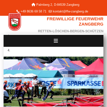
Palmberg 2, D-84539 Zangberg
+49 8636 69 58 71
kontakt@ffw-zangberg.de
FREIWILLIGE FEUERWEHR
ZANGBERG
RETTEN-LÖSCHEN-BERGEN-SCHÜTZEN