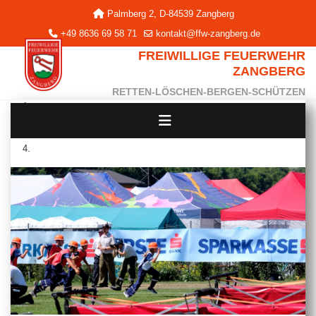
Palmberg 2, D-84539 Zangberg
+49 8636 69 58 71
kontakt@ffw-zangberg.de
FREIWILLIGE FEUERWEHR
ZANGBERG
RETTEN-LÖSCHEN-BERGEN-SCHÜTZEN