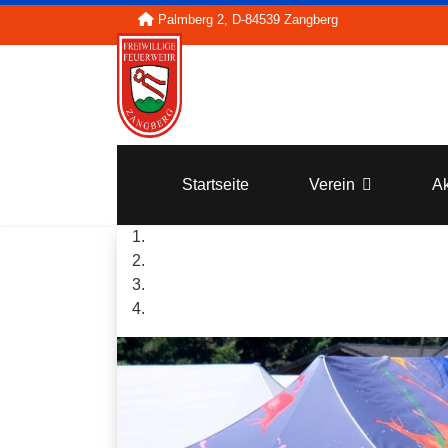
Palmberg 2, D-84539 Zangberg
Startseite
Verein
Ak