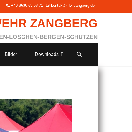
+49 8636 69 58 71
kontakt@ffw-zangberg.de
WEHR ZANGBERG
EN-LÖSCHEN-BERGEN-SCHÜTZEN
Bilder
Downloads