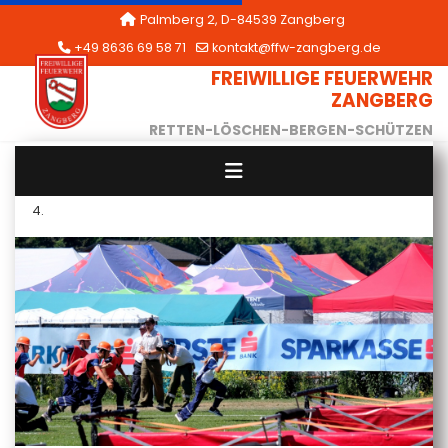
Palmberg 2, D-84539 Zangberg
+49 8636 69 58 71
kontakt@ffw-zangberg.de
FREIWILLIGE FEUERWEHR
ZANGBERG
RETTEN-LÖSCHEN-BERGEN-SCHÜTZEN