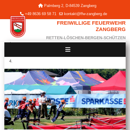
Palmberg 2, D-84539 Zangberg
+49 8636 69 58 71
kontakt@ffw-zangberg.de
FREIWILLIGE FEUERWEHR
ZANGBERG
RETTEN-LÖSCHEN-BERGEN-SCHÜTZEN