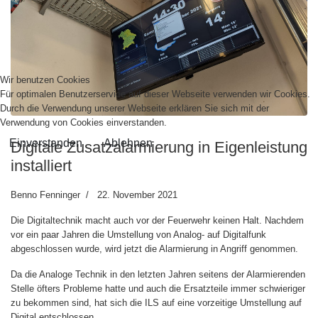
Wir benutzen Cookies
Für optimalen Benutzerservice auf dieser Webseite verwenden wir Cookies.
Durch die Verwendung unserer Webseite erklären Sie sich mit der
Verwendung von Cookies einverstanden.
Einverstanden
Ablehnen
Digitale Zusatzalarmierung in Eigenleistung
installiert
Benno Fenninger
22. November 2021
Die Digitaltechnik macht auch vor der Feuerwehr keinen Halt. Nachdem
vor ein paar Jahren die Umstellung von Analog- auf Digitalfunk
abgeschlossen wurde, wird jetzt die Alarmierung in Angriff genommen.
Da die Analoge Technik in den letzten Jahren seitens der Alarmierenden
Stelle öfters Probleme hatte und auch die Ersatzteile immer schwieriger
zu bekommen sind, hat sich die ILS auf eine vorzeitige Umstellung auf
Digital entschlossen.