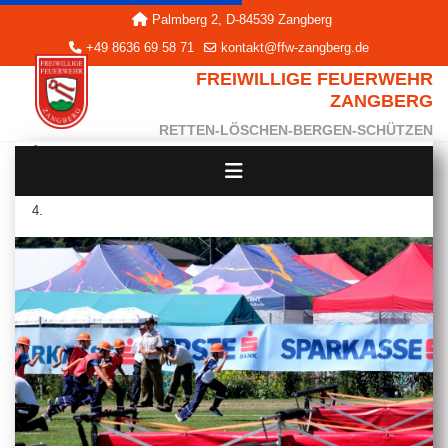
Palmberg 2, D-84539 Zangberg
+49 8636 69 58 71
kontakt@ffw-zangberg.de
FREIWILLIGE FEUERWEHR
ZANGBERG
RETTEN-LÖSCHEN-BERGEN-SCHÜTZEN