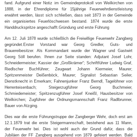
fand. Aufgrund einer Notiz im Gemeindeprotokoll von Weilkirchen von
1888, in der Ehrendiplome für 15jährige Feuerwehrdienstleistung
erwähnt werden, lässt sich schließen, dass seit 1873 in der Gemeinde
ein organisiertes Feuerlöschwesen bestand. 1874 wurde die erste
Handdruckspritze angeschafft.Gründung und erste Führung
Am 12. Juli 1878 wurde schließlich die Freiwillige Feuerwehr Zangberg
gegründet.Erster Vorstand war Georg Gredler, Guts- und
Brauereibesitzer. Als Kommandant wurde der Wagner und Gastwirt
Georg Söll berufen. Ihnen zur Seite standen: Adjutant Josef Lohr,
Schneidermeister; Kassier der „Großkrämer“; Schriftführer Ludwig Graf,
Riedlscher Buchführer; Zeugwart Johann Kiermeier, Maurer;
Spritzenmeister Deißenböck, Maurer; Signalist Sebastian Seiler,
Dienstknecht in Emerkam; Fahnenjunker Franz Berndl, Tagelöhner von
Herrenteisenbach; Steigerzugführer Georg Buchmeier,
Schmiedemeister; Spritzenzugführer Josef Kneißl, Hausbesitzer von
Weilkirchen; Zugführer der Ordnungsmannschaft Franz Radlbrunner,
Bauer von Atzging.
Dies war die erste Führungstruppe der Zangberger Wehr, doch erst am
12.1.1879 trat die erste Steigermannschaft, bestehend aus 11 Mann,
der Feuerwehr bei. Dies ist wohl auch der Grund dafür, dass die
Jubiläen der FF Zangberg ausgehend von 1879 gefeiert werden. Bald