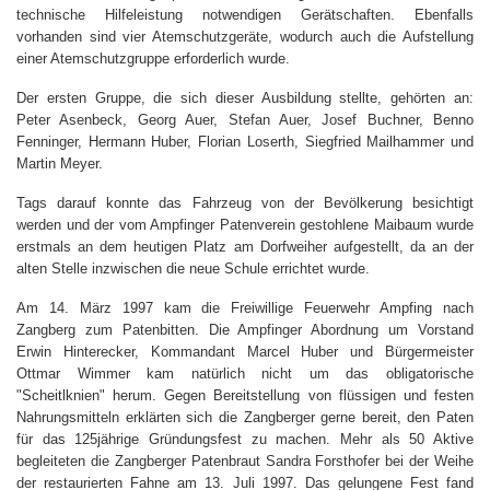
technische Hilfeleistung notwendigen Gerätschaften. Ebenfalls
vorhanden sind vier Atemschutzgeräte, wodurch auch die Aufstellung
einer Atemschutzgruppe erforderlich wurde.
Der ersten Gruppe, die sich dieser Ausbildung stellte, gehörten an:
Peter Asenbeck, Georg Auer, Stefan Auer, Josef Buchner, Benno
Fenninger, Hermann Huber, Florian Loserth, Siegfried Mailhammer und
Martin Meyer.
Tags darauf konnte das Fahrzeug von der Bevölkerung besichtigt
werden und der vom Ampfinger Patenverein gestohlene Maibaum wurde
erstmals an dem heutigen Platz am Dorfweiher aufgestellt, da an der
alten Stelle inzwischen die neue Schule errichtet wurde.
Am 14. März 1997 kam die Freiwillige Feuerwehr Ampfing nach
Zangberg zum Patenbitten. Die Ampfinger Abordnung um Vorstand
Erwin Hinterecker, Kommandant Marcel Huber und Bürgermeister
Ottmar Wimmer kam natürlich nicht um das obligatorische
"Scheitlknien" herum. Gegen Bereitstellung von flüssigen und festen
Nahrungsmitteln erklärten sich die Zangberger gerne bereit, den Paten
für das 125jährige Gründungsfest zu machen. Mehr als 50 Aktive
begleiteten die Zangberger Patenbraut Sandra Forsthofer bei der Weihe
der restaurierten Fahne am 13. Juli 1997. Das gelungene Fest fand