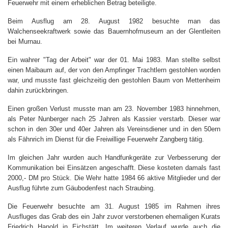
Feuerwehr mit einem erheblichen Betrag beteiligte.
Beim Ausflug am 28. August 1982 besuchte man das
Walchenseekraftwerk sowie das Bauernhofmuseum an der Glentleiten
bei Murnau.
Ein wahrer "Tag der Arbeit" war der 01. Mai 1983. Man stellte selbst
einen Maibaum auf, der von den Ampfinger Trachtlern gestohlen worden
war, und musste fast gleichzeitig den gestohlen Baum von Mettenheim
dahin zurückbringen.
Einen großen Verlust musste man am 23. November 1983 hinnehmen,
als Peter Nunberger nach 25 Jahren als Kassier verstarb. Dieser war
schon in den 30er und 40er Jahren als Vereinsdiener und in den 50ern
als Fähnrich im Dienst für die Freiwillige Feuerwehr Zangberg tätig.
Im gleichen Jahr wurden auch Handfunkgeräte zur Verbesserung der
Kommunikation bei Einsätzen angeschafft. Diese kosteten damals fast
2000,- DM pro Stück. Die Wehr hatte 1984 66 aktive Mitglieder und der
Ausflug führte zum Gäubodenfest nach Straubing.
Die Feuerwehr besuchte am 31. August 1985 im Rahmen ihres
Ausfluges das Grab des ein Jahr zuvor verstorbenen ehemaligen Kurats
Friedrich Hanold in Eichstätt. Im weiteren Verlauf wurde auch die