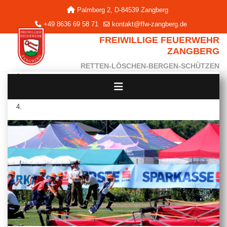
Palmberg 2, D-84539 Zangberg
+49 8636 69 58 71
kontakt@ffw-zangberg.de
FREIWILLIGE FEUERWEHR
ZANGBERG
RETTEN-LÖSCHEN-BERGEN-SCHÜTZEN