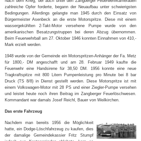
Nach dem Krieg, der auch unter den Zangberger Feuerwehrkameraden
zahlreiche Opfer forderte, begann der Neuaufbau unter schwierigsten
Bedingungen. Allerdings gelangte man 1945 durch den Einsatz von
Bürgermeister Asenbeck an die erste Motorspritze. Diese mit einem
wassergekühlten 2-Takt-Motor versehene Pumpe wurde von den
amerikanischen Besatzungstruppen bei deren Abzug übernommen.
Beim Feuerwehrball am 27. Oktober 1946 konnten Einnahmen von 410,-
Mark erzielt werden.
1948 wurde von der Gemeinde ein Motorspritzen-Anhänger der Fa. Metz
für 1800,- DM angeschafft und am 28. Februar 1949 kaufte die
Feuerwehr eine Handsirene für 38,50 DM. 1956 konnte eine neue
Tragkraftspitze mit 800 Litern Pumpenleistung pro Minute bei 8 bar
Druck (TS 8/8) in Dienst gestellt werden. Diese Motorspritze ist mit
einem Volkswagen-Motor mit 28 PS und einer Ziegler-Pumpe versehen
und leistet heute noch ihren Beitrag im Zangberger Feuerlöschwesen.
Kommandant war damals Josef Reichl, Bauer von Weilkirchen.
Das erste Fahrzeug
Nachdem man bereits 1956 die Möglichkeit
hatte, ein Dodge-Löschfahrzeug zu kaufen, dies
der damalige Gemeindekassier Fritz Stumpf