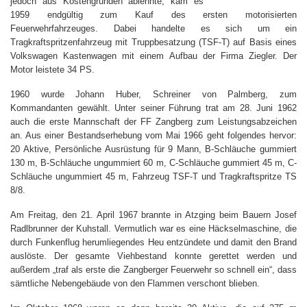
jedoch aus Kostengründen ablehnte, kam es
1959 endgültig zum Kauf des ersten motorisierten
Feuerwehrfahrzeuges. Dabei handelte es sich um ein
Tragkraftspritzenfahrzeug mit Truppbesatzung (TSF-T) auf Basis eines
Volkswagen Kastenwagen mit einem Aufbau der Firma Ziegler. Der
Motor leistete 34 PS.
1960 wurde Johann Huber, Schreiner von Palmberg, zum
Kommandanten gewählt. Unter seiner Führung trat am 28. Juni 1962
auch die erste Mannschaft der FF Zangberg zum Leistungsabzeichen
an. Aus einer Bestandserhebung vom Mai 1966 geht folgendes hervor:
20 Aktive, Persönliche Ausrüstung für 9 Mann, B-Schläuche gummiert
130 m, B-Schläuche ungummiert 60 m, C-Schläuche gummiert 45 m, C-
Schläuche ungummiert 45 m, Fahrzeug TSF-T und Tragkraftspritze TS
8/8.
Am Freitag, den 21. April 1967 brannte in Atzging beim Bauern Josef
Radlbrunner der Kuhstall. Vermutlich war es eine Häckselmaschine, die
durch Funkenflug herumliegendes Heu entzündete und damit den Brand
auslöste. Der gesamte Viehbestand konnte gerettet werden und
außerdem „traf als erste die Zangberger Feuerwehr so schnell ein“, dass
sämtliche Nebengebäude von den Flammen verschont blieben.