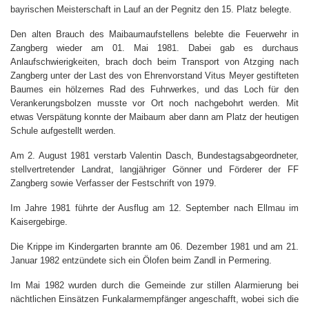
bayrischen Meisterschaft in Lauf an der Pegnitz den 15. Platz belegte.
Den alten Brauch des Maibaumaufstellens belebte die Feuerwehr in
Zangberg wieder am 01. Mai 1981. Dabei gab es durchaus
Anlaufschwierigkeiten, brach doch beim Transport von Atzging nach
Zangberg unter der Last des von Ehrenvorstand Vitus Meyer gestifteten
Baumes ein hölzernes Rad des Fuhrwerkes, und das Loch für den
Verankerungsbolzen musste vor Ort noch nachgebohrt werden. Mit
etwas Verspätung konnte der Maibaum aber dann am Platz der heutigen
Schule aufgestellt werden.
Am 2. August 1981 verstarb Valentin Dasch, Bundestagsabgeordneter,
stellvertretender Landrat, langjähriger Gönner und Förderer der FF
Zangberg sowie Verfasser der Festschrift von 1979.
Im Jahre 1981 führte der Ausflug am 12. September nach Ellmau im
Kaisergebirge.
Die Krippe im Kindergarten brannte am 06. Dezember 1981 und am 21.
Januar 1982 entzündete sich ein Ölofen beim Zandl in Permering.
Im Mai 1982 wurden durch die Gemeinde zur stillen Alarmierung bei
nächtlichen Einsätzen Funkalarmempfänger angeschafft, wobei sich die