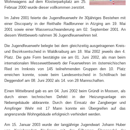
Wohnwagens auf dem Klosterparkplatz am 25.
Februar 2000 wurde dieser vollkommen zerstört.
Im Jahre 2001 feierte die Jugendfeuerwehr ihr 30jähriges Bestehen mit
einer Discoparty in der Reithalle Radlbrunner in Atzging am 19. Mai
2001 sowie einer Wassersuchwanderung am 02. September 2001. An
diesem Wettbewerb nahmen 36 Jugendfeuerwehren teil.
Die Jugendfeuerwehr belegte bei dem gleichzeitig ausgetragenen Kreis-
und Bezirksentscheid in Waldkraiburg am 18. Mai 2002 jeweils den 4.
Platz. Die gute Form bestätigte sie am 01. Juni 2002, als man beim
internationalen Messewettbewerb der Feuerwehren im österreichischen
Ried im Innkreis von 145 teilnehmenden Gruppen den 10. Platz
erreichen konnte, sowie beim Landesentscheid in Schöllnach bei
Deggendorf am 08. Juni 2002 als 14. von 28 Mannschaften.
Einen Mittelbrand gab es am 04. Juni 2002 beim Gründl in Moosen, als
durch einen technischen Defekt in der Heizungsanlage ein
Nebengebäude abbrannte. Durch den Einsatz der Zangberger und
Ampfinger Wehr mit 17 Mann konnte ein Übergreifen auf das
angrenzende Wohngebäude erfolgreich verhindert werden.
Am 15. Januar 2003 wurde der langjährige Jugendwart Johann Huber