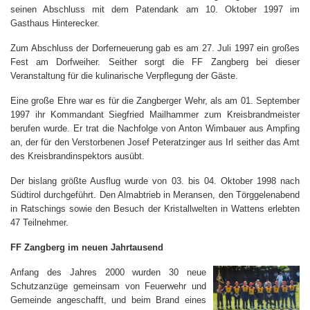
seinen Abschluss mit dem Patendank am 10. Oktober 1997 im
Gasthaus Hinterecker.
Zum Abschluss der Dorferneuerung gab es am 27. Juli 1997 ein großes
Fest am Dorfweiher. Seither sorgt die FF Zangberg bei dieser
Veranstaltung für die kulinarische Verpflegung der Gäste.
Eine große Ehre war es für die Zangberger Wehr, als am 01. September
1997 ihr Kommandant Siegfried Mailhammer zum Kreisbrandmeister
berufen wurde. Er trat die Nachfolge von Anton Wimbauer aus Ampfing
an, der für den Verstorbenen Josef Peteratzinger aus Irl seither das Amt
des Kreisbrandinspektors ausübt.
Der bislang größte Ausflug wurde von 03. bis 04. Oktober 1998 nach
Südtirol durchgeführt. Den Almabtrieb in Meransen, den Törggelenabend
in Ratschings sowie den Besuch der Kristallwelten in Wattens erlebten
47 Teilnehmer.
FF Zangberg im neuen Jahrtausend
Anfang des Jahres 2000 wurden 30 neue
Schutzanzüge gemeinsam von Feuerwehr und
Gemeinde angeschafft, und beim Brand eines