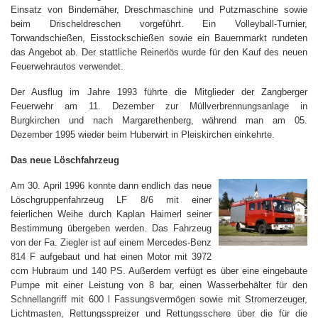
Einsatz von Bindemäher, Dreschmaschine und Putzmaschine sowie
beim Drischeldreschen vorgeführt. Ein Volleyball-Turnier,
Torwandschießen, Eisstockschießen sowie ein Bauernmarkt rundeten
das Angebot ab. Der stattliche Reinerlös wurde für den Kauf des neuen
Feuerwehrautos verwendet.
Der Ausflug im Jahre 1993 führte die Mitglieder der Zangberger
Feuerwehr am 11. Dezember zur Müllverbrennungsanlage in
Burgkirchen und nach Margarethenberg, während man am 05.
Dezember 1995 wieder beim Huberwirt in Pleiskirchen einkehrte.
Das neue Löschfahrzeug
Am 30. April 1996 konnte dann endlich das neue
Löschgruppenfahrzeug LF 8/6 mit einer
feierlichen Weihe durch Kaplan Haimerl seiner
Bestimmung übergeben werden. Das Fahrzeug
von der Fa. Ziegler ist auf einem Mercedes-Benz
814 F aufgebaut und hat einen Motor mit 3972
ccm Hubraum und 140 PS. Außerdem verfügt es über eine eingebaute
Pumpe mit einer Leistung von 8 bar, einen Wasserbehälter für den
Schnellangriff mit 600 l Fassungsvermögen sowie mit Stromerzeuger,
Lichtmasten, Rettungsspreizer und Rettungsschere über die für die