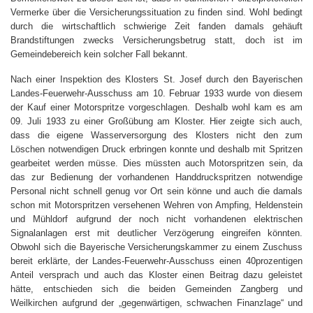
Vermerke über die Versicherungssituation zu finden sind. Wohl bedingt
durch die wirtschaftlich schwierige Zeit fanden damals gehäuft
Brandstiftungen zwecks Versicherungsbetrug statt, doch ist im
Gemeindebereich kein solcher Fall bekannt.
Nach einer Inspektion des Klosters St. Josef durch den Bayerischen
Landes-Feuerwehr-Ausschuss am 10. Februar 1933 wurde von diesem
der Kauf einer Motorspritze vorgeschlagen. Deshalb wohl kam es am
09. Juli 1933 zu einer Großübung am Kloster. Hier zeigte sich auch,
dass die eigene Wasserversorgung des Klosters nicht den zum
Löschen notwendigen Druck erbringen konnte und deshalb mit Spritzen
gearbeitet werden müsse. Dies müssten auch Motorspritzen sein, da
das zur Bedienung der vorhandenen Handdruckspritzen notwendige
Personal nicht schnell genug vor Ort sein könne und auch die damals
schon mit Motorspritzen versehenen Wehren von Ampfing, Heldenstein
und Mühldorf aufgrund der noch nicht vorhandenen elektrischen
Signalanlagen erst mit deutlicher Verzögerung eingreifen könnten.
Obwohl sich die Bayerische Versicherungskammer zu einem Zuschuss
bereit erklärte, der Landes-Feuerwehr-Ausschuss einen 40prozentigen
Anteil versprach und auch das Kloster einen Beitrag dazu geleistet
hätte, entschieden sich die beiden Gemeinden Zangberg und
Weilkirchen aufgrund der „gegenwärtigen, schwachen Finanzlage“ und