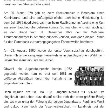
direkt auf der Staatsstraße stand.
Am 25. März 1979 gab es beim Steckermaier in Emerkam einen
Kaminbrand und eine außergewöhnliche technische Hilfeleistung ist
vom Juli 1979 überliefert, als man beim Radlbrunner in Atzging eine Kuh
aus einer Jauchegrube befreien konnte. So mancher wird sich auch gut
an den Brand vom 01. Dezember 1979 bei der Metzgerei
Trautmannsberger in Ampfing erinnern können, war doch dieser Termin
für den Patendank zur vorangegangenen Fahnenweihe bestimmt.
Am 03. August 1980 wurde der erste Vereinsausflug durchgeführt.
Dieser führte die Zangberger Feuerwehrler in den Bayrischen Wald nach
Bayrisch-Eisenstein und zum Arber.
Obwohl die Jugendfeuerwehr bereits 1972
gegründet wurde, kam es erst seit 1981 zu
größeren Aktivitäten durch die Teilnahme an
Jugendwettkämpfen.
Dazu wurden am 08. Mai 1981 Jugend-Overalls für 886,43 DM
eingekauft und schon kurz darauf stellte sich der erste größere Erfolg
ein, als man unter der Führung der beiden Jugendwarte Ferdinand Weiß
und Jakob Kern nach der Vizemeisterschaft im Landkreis bei der