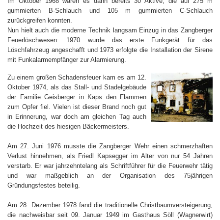
Im Oktober 1968 waren es dann bereits 30 Aktive, die auf 275 m
gummierten B-Schlauch und 105 m gummierten C-Schlauch
zurückgreifen konnten.
Nun hielt auch die moderne Technik langsam Einzug in das Zangberger
Feuerlöschwesen: 1970 wurde das erste Funkgerät für das
Löschfahrzeug angeschafft und 1973 erfolgte die Installation der Sirene
mit Funkalarmempfänger zur Alarmierung.
Zu einem großen Schadensfeuer kam es am 12.
Oktober 1974, als das Stall- und Stadelgebäude
der Familie Geisberger in Kaps den Flammen
zum Opfer fiel. Vielen ist dieser Brand noch gut
in Erinnerung, war doch am gleichen Tag auch
die Hochzeit des hiesigen Bäckermeisters.
Am 27. Juni 1976 musste die Zangberger Wehr einen schmerzhaften
Verlust hinnehmen, als Friedl Kapsegger im Alter von nur 54 Jahren
verstarb. Er war jahrzehntelang als Schriftführer für die Feuerwehr tätig
und war maßgeblich an der Organisation des 75jährigen
Gründungsfestes beteilig.
Am 28. Dezember 1978 fand die traditionelle Christbaumversteigerung,
die nachweisbar seit 09. Januar 1949 im Gasthaus Söll (Wagnerwirt)