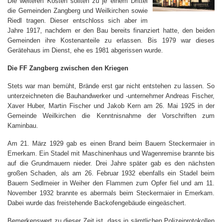
Die weiteren Kosten sollten zu je einem Drittel
die Gemeinden Zangberg und Weilkirchen sowie
Riedl tragen. Dieser entschloss sich aber im
Jahre 1917, nachdem er den Bau bereits finanziert hatte, den beiden
Gemeinden ihre Kostenanteile zu erlassen. Bis 1979 war dieses
Gerätehaus im Dienst, ehe es 1981 abgerissen wurde.
Die FF Zangberg zwischen den Kriegen
Stets war man bemüht, Brände erst gar nicht entstehen zu lassen. So
unterzeichneten die Bauhandwerker und -unternehmer Andreas Fischer,
Xaver Huber, Martin Fischer und Jakob Kern am 26. Mai 1925 in der
Gemeinde Weilkirchen die Kenntnisnahme der Vorschriften zum
Kaminbau.
Am 21. März 1929 gab es einen Brand beim Bauern Steckermaier in
Emerkam. Ein Stadel mit Maschinenhaus und Wagenremise brannte bis
auf die Grundmauern nieder. Drei Jahre später gab es den nächsten
großen Schaden, als am 26. Februar 1932 ebenfalls ein Stadel beim
Bauern Sedlmeier in Weiher den Flammen zum Opfer fiel und am 11.
November 1932 brannte es abermals beim Steckermaier in Emerkam.
Dabei wurde das freistehende Backofengebäude eingeäschert.
Bemerkenswert zu dieser Zeit ist, dass in sämtlichen Polizeiprotokollen