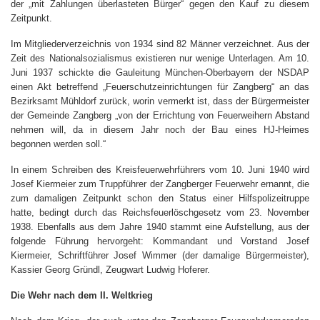
der „mit Zahlungen überlasteten Bürger“ gegen den Kauf zu diesem
Zeitpunkt.
Im Mitgliederverzeichnis von 1934 sind 82 Männer verzeichnet. Aus der
Zeit des Nationalsozialismus existieren nur wenige Unterlagen. Am 10.
Juni 1937 schickte die Gauleitung München-Oberbayern der NSDAP
einen Akt betreffend „Feuerschutzeinrichtungen für Zangberg“ an das
Bezirksamt Mühldorf zurück, worin vermerkt ist, dass der Bürgermeister
der Gemeinde Zangberg „von der Errichtung von Feuerweihern Abstand
nehmen will, da in diesem Jahr noch der Bau eines HJ-Heimes
begonnen werden soll.“
In einem Schreiben des Kreisfeuerwehrführers vom 10. Juni 1940 wird
Josef Kiermeier zum Truppführer der Zangberger Feuerwehr ernannt, die
zum damaligen Zeitpunkt schon den Status einer Hilfspolizeitruppe
hatte, bedingt durch das Reichsfeuerlöschgesetz vom 23. November
1938. Ebenfalls aus dem Jahre 1940 stammt eine Aufstellung, aus der
folgende Führung hervorgeht: Kommandant und Vorstand Josef
Kiermeier, Schriftführer Josef Wimmer (der damalige Bürgermeister),
Kassier Georg Gründl, Zeugwart Ludwig Hoferer.
Die Wehr nach dem II. Weltkrieg