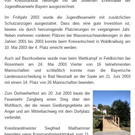
von Kreisbrandrat Neulinger mit der Silbernen Ehrennadel der
Jugendfeuerwehr Bayern ausgezeichnet.
Im Frühjahr 2003 wurde die Jugendfeuerwehr mit zusätzlichen
Schutzanzügen ausgestattet. Dass dies eine gute Investition ist,
bewies sie durch hervorragende Platzierungen im vergangenen Jahr.
Neben mehreren vorderen Plätzen bei Wassersuchwanderungen in den
Jahren 2001 bis 2003 konnte beim Kreisentscheid in Waldkraiburg am
10. Mai 2003 der 4. Platz erreicht werden.
Auch auf Bezirksebene wurde man beim Wettkampf in Feldkirchen bei
Rosenheim am 24. Mai 2003 Vierter von 16 teilnehmenden
Mannschaften und schließlich konnte man die Bayerische
Landesausscheidung in Bad Neustadt an der Saale am 21. Juni 2003
mit einem 14. Platz von 26 Mannschaften beenden.
Zum Dorfweiherfest am 20. Juli 2003 baute die
Feuerwehr Zangberg einen Steg über den
Mühlbach, der die neuen Siedlungsgebiete am
Anger und am Mitterbachweg mit dem Dorfplatz
verbindet.
Kreisbrandmeister Siegfried Mailhammer
beendete seine Kommandantentätigkeit zum 11.