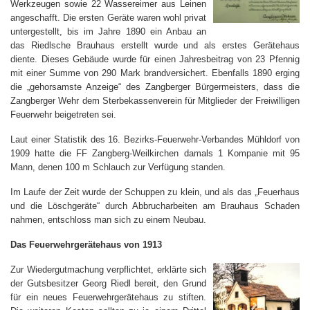
Werkzeugen sowie 22 Wassereimer aus Leinen
angeschafft. Die ersten Geräte waren wohl privat
untergestellt, bis im Jahre 1890 ein Anbau an
das Riedlsche Brauhaus erstellt wurde und als erstes Gerätehaus
diente. Dieses Gebäude wurde für einen Jahresbeitrag von 23 Pfennig
mit einer Summe von 290 Mark brandversichert. Ebenfalls 1890 erging
die „gehorsamste Anzeige“ des Zangberger Bürgermeisters, dass die
Zangberger Wehr dem Sterbekassenverein für Mitglieder der Freiwilligen
Feuerwehr beigetreten sei.
Laut einer Statistik des 16. Bezirks-Feuerwehr-Verbandes Mühldorf von
1909 hatte die FF Zangberg-Weilkirchen damals 1 Kompanie mit 95
Mann, denen 100 m Schlauch zur Verfügung standen.
Im Laufe der Zeit wurde der Schuppen zu klein, und als das „Feuerhaus
und die Löschgeräte“ durch Abbrucharbeiten am Brauhaus Schaden
nahmen, entschloss man sich zu einem Neubau.
Das Feuerwehrgerätehaus von 1913
Zur Wiedergutmachung verpflichtet, erklärte sich
der Gutsbesitzer Georg Riedl bereit, den Grund
für ein neues Feuerwehrgerätehaus zu stiften.