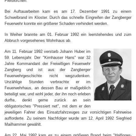
Pleiskirchen.
Bei Auftauarbeiten kam es am 17. Dezember 1991 zu einem
Schwelbrand im Kloster. Durch das schnelle Eingreifen der Zangberger
Feuerwehr konnte ein größerer Schaden verhindert werden.
In Weiher brannte am 01. Februar 1992 ein leerstehendes und zum
Abbruch vorgesehenes Wohnhaus ab.
Am 11. Februar 1992 verstarb Johann Huber im
59. Lebensjahr. Der "Kirnhauser Hans" war 32
Jahre Kommandant der Freiwilligen Feuerwehr
Zangberg und ist aus der Zangberger
Feuerwehrgeschichte nicht wegzudenken.
Unzählige Stunden verbrachte er im
Feuerwehrhaus, an dessen Bau er maßgeblich
beteiligt war, und wohl jeder, der ihn noch erleben
durfte, denkt gerne zurück an sein
obligatorisches "Pressiert net", mit dem er den
jeweiligen Fahrer des Einsatzfahrzeuges zur vorsichtigen Fahrweise
aufforderte. Zu seinem Nachfolger wurde am 12. April 1992 Siegfried
Mailhammer gewählt.
Am 22. Mai 1992 kam es zu einem größeren Brand beim "Halfinger-