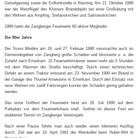
Geiselgasteig sowie die Erdfunkstelle in Raisting. Am 21. Oktober 1988
war der Westflügel des Klosters Brandobjekt bei einer Großübung mit
den Wehren aus Ampfing, Stefanskirchen und Salmanskirchen.
1989 hatte die Zangberger Feuerwehr 60 aktive Mitglieder.
Die 90er Jahre
Der Sturm Wiebke am 26. und 27. Februar 1990 verursachte auch im
Gemeindegebiet von Zangberg große Schäden und blockierte u. a. die
Zufahrt nach Emerkam. 15 Feuerwehrmänner waren mehr als 5 Stunden
mit dem Räumen der Straße beschäftigt. Durch einen technischen
Defekt an einem Traktor entstand am 23. November 1990 ein Brand in
der Garage des Thurner-Anwesens in Emerkam. Durch den Einsatz von
neun Wehren mit zwölf Fahrzeugen konnte der Schaden gering gehalten
werden.
Das erste Grillfest der Feuerwehr fand am 29. Juli 1990 auf dem
Parkplatz vor dem Feuerwehrhaus statt. Seither ist dieses Fest ein
etablierter Termin im Zangberger Vereinsjahr.
Nach einer Pause führte man auch wieder einen kleineren Ausflug
durch. Ziel war am 19. April 1991 der Weinkeller beim Huber-Wirt in