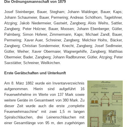
Die Ordnungsmannschaft von 1879
Josef Steinberger, Bauer, Stegham; Johann Waldinger, Bauer, Kaps;
Johann Schaumeier, Bauer, Permering; Andreas Schölhorn, Tagelöhner,
Atzging; Jakob Niedermeier, Gastwirt, Zangberg; Alois Weihs, Sattler,
Zangberg; Peter Holzner, Bauer, Moosen; Johann Ebenberger, Gütler,
Palmberg; Simon Hoferer, Zimmermann, Kaps; Michael Zandl, Bauer,
Permering; Xaver Auer, Schreiner, Zangberg; Melchior Hoihs, Bäcker,
Zangberg; Christian Sondermeier, Knecht, Zangberg; Josef Sedlmeier,
Gütler, Weiher; Xaver Obermaier, Wagnergehilfe, Zangberg; Matthias
Obermeier, Bader, Zangberg; Johann Radlbrunner, Gütler, Atzging; Peter
Saxstätter, Schreiner, Weilkirchen.
Erste Gerätschaften und Unterkunft
Am 8. März 1882 wurde ein Inventarverzeichnis
aufgenommen. Hierin sind aufgeführt 16
Feuerwehrhelme im Werte von 137 Mark sowie
weitere Geräte im Gesamtwert von 380 Mark. Zu
dieser Zeit wurde auch die erste „complette
Feuerwehrmaschine“ mit zwei 1,5 m langen
Spiralschläuchen, drei Leinenschläuchen mit
einer Gesamtlänge von 95 m, den zugehörigen