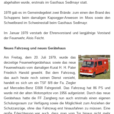
abgehalten wurde, erstmals im Gasthaus Sedlmayr statt.
1978 gab es im Gemeindegebiet zwei Brände: zum einen den Brand des
Schuppens beim damaligen Kapsegger-Anwesen im Moos sowie den
Schwelbrand im Schweinestall beim Gasthaus Sedlmayr.
Im Januar 1979 verstarb der Ehrenvorstand und langjährige Vorstand
der Feuerwehr, Alois Feicht.
Neues Fahrzeug und neues Gerätehaus
Am Freitag, dem 20. Juli 1979, wurde das
derzeitige Feuerwehrgerätehaus sowie das neue
Feuerwehrauto vom damaligen Kurat H. H. Pater
Friedrich Hanold geweiht. Bei dem Fahrzeug,
das auch heute noch seinen Dienst versieht,
handelt es sich um ein TSF 8/8 der Fa. Ziegler
auf Mercedes-Benz D308 Fahrgestell. Das Fahrzeug hat 86 PS und
wurde mit der alten Motorspritze von 1956 aufgerüstet. Durch das neue
Gerätehaus hatte die FF Zangberg nun auch erstmals einen eigenen
Schulungsraum zur Verfügung sowie die Möglichkeit zum Anziehen der
Schutzanzüge, ohne das Fahrzeug erst hinausfahren zu müssen. Eine
große Erleichterung war auch, dass man vom Tor hinaus nicht mehr