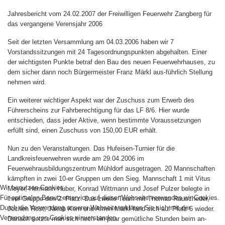
Jahresbericht vom 24.02.2007 der Freiwilligen Feuerwehr Zangberg für
das vergangene Verensjahr 2006
Seit der letzten Versammlung am 04.03.2006 haben wir 7
Vorstandssitzungen mit 24 Tagesordnungspunkten abgehalten. Einer
der wichtigsten Punkte betraf den Bau des neuen Feuerwehrhauses, zu
dem sicher dann noch Bürgermeister Franz Märkl aus-führlich Stellung
nehmen wird.
Ein weiterer wichtiger Aspekt war der Zuschuss zum Erwerb des
Führerscheins zur Fahrberechtigung für das LF 8/6. Hier wurde
entschieden, dass jeder Aktive, wenn bestimmte Voraussetzungen
erfüllt sind, einen Zuschuss von 150,00 EUR erhält.
Nun zu den Veranstaltungen. Das Hufeisen-Turnier für die
Landkreisfeuerwehren wurde am 29.04.2006 im
Feuerwehrausbildungszentrum Mühldorf ausgetragen. 20 Mannschaften
kämpften in zwei 10-er Gruppen um den Sieg. Mannschaft 1 mit Vitus
Wir benutzen Cookies
Meyer, Hermann Huber, Konrad Wittmann und Josef Pulzer belegte in
Für optimalen Benutzerservice auf dieser Webseite verwenden wir Cookies.
ihrer Gruppe den 2. Platz. Das zweite Team mit Thomas Rauscheder,
Durch die Verwendung unserer Webseite erklären Sie sich mit der
Jochen Rost, Jakob Kern und Armin Märkl fand sich auf Platz 6 wieder.
Verwendung von Cookies einverstanden.
Danach setzte man sich noch ein paar gemütliche Stunden beim an-