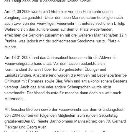
dazu folgt dann von Jugendbetreuer Roland Köhler.
Am 24.09.2006 wurde ein Ortsturnier von den Hufeisenfreunden
Zangberg ausgerichtet. Unter den neun Mannschaften beteiligten sich
auch zwei von der Freiwilligen Feuerwehr mit unterschiedlichem Erfolg.
Während sich das Juniorenteam auf dem 8. Platz wiederfanden,
erreichten die Senioren zusammen mit drei weiteren Mannschaften 12:4
Punkte, was jedoch mit der schlechtesten Stocknote nur zu Platz 4
reichte.
Am 13.01.2007 fand das Jahresabschlussessen für die Aktiven im
Feuerwehrgeräte-haus statt. Vor dem Essen bedankte sich
Kommandant Johann Huber für die geleisteten Übungs- und
Einsatzstunden. Anschließend wurden die Aktiven mit Lebenspartner bei
Grillwurst mit Pommes sowie Bier, Wein und antialkoholischem Bestens
versorgt. Auch das eine oder andere Schnäpschen wurde nicht
verschmäht. Der Abend dauerte für manche dann doch bis weit nach
Mitternacht.
Mit Geschenkkörben sowie der Feuerwehruhr aus dem Gründungsfest
von 2004 durften wir folgenden Mitgliedern zum runden Geburtstag
gratulieren:Den 85. feierte Bartholomäus Mannseicher; den 70. Gerhard
Fiebiger und Georg Auer.