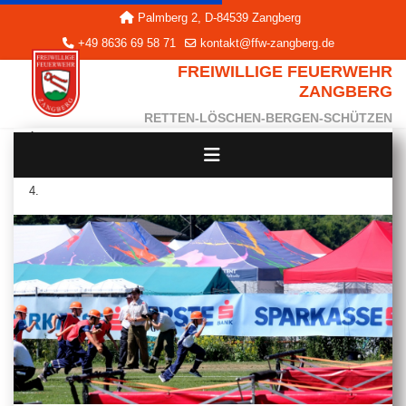
Palmberg 2, D-84539 Zangberg
+49 8636 69 58 71
kontakt@ffw-zangberg.de
FREIWILLIGE FEUERWEHR
ZANGBERG
RETTEN-LÖSCHEN-BERGEN-SCHÜTZEN