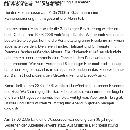
schließenden Grillfest mit Siegerehrung zusammen.
Einverstanden
Ablehnen
Bei der Florianmesse am 04.05.2006 in Gars nahm eine
Fahnenabordnung mit insgesamt drei Mann teil.
In altbekannter Manier wurde die Zangberger Bevölkerung wiederum
beim Grillfest am 10.06.2006 verköstigt. Da das Wetter sich von seiner
besten Seite zeigte, konnte die Veranstaltung ohne Probleme im Freien
abgehalten werden. Die vielen Fische, Halsgrat und Grillwürste mit
Pommes fanden reißenden Absatz. Die Kinderschar ließ es sich nicht
nehmen ein- oder mehrmals eine Fahrt mit dem Feuerwehrauto
mitzumachen. Wer vom Essen und Stierberger Bier noch nicht genug
hatte, den zog es noch bis in die späten Stunden in das Feuerwehrhaus
zur Bar mit hochprozentigen Mixgetränken und Disco-Musik.
Beim Dorffest am 23.07.2006 wurde alt bewährt durch Johann Brummer
und Rudi Weiß eine gegrillte Sau zubereitet, die wie immer sehr begehrt
und zum Mittagessen bereits komplett vertilgt war. Aber auch Halsgrat,
Würste und Fisch wurden zu Mittag und Abend in großen Mengen
verkauft.
Am 17.09.2006 fand eine Wassersuchwanderung zum 35-jährigen
Bestehen der Jugendfeuerwehr statt. Ausführliche Berichterstattung