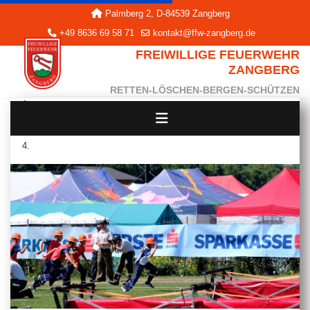
Palmberg 2, D-84539 Zangberg
+49 8636 69 58 71
kontakt@ffw-zangberg.de
FREIWILLIGE FEUERWEHR
ZANGBERG
RETTEN-LÖSCHEN-BERGEN-SCHÜTZEN