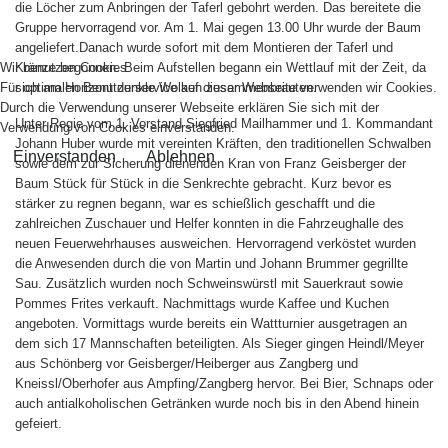
die Löcher zum Anbringen der Taferl gebohrt werden. Das bereitete die
Gruppe hervorragend vor. Am 1. Mai gegen 13.00 Uhr wurde der Baum
angeliefert.Danach wurde sofort mit dem Montieren der Taferl und
Wir benutzen Cookies
Kränze begonnen. Beim Aufstellen begann ein Wettlauf mit der Zeit, da
Für optimalen Benutzerservice auf dieser Webseite verwenden wir Cookies.
sich am Horizont dunkle Wolken zusammenbrauten.
Durch die Verwendung unserer Webseite erklären Sie sich mit der
Unter Regie vom 1. Vorstand Siegfried Mailhammer und 1. Kommandant
Verwendung von Cookies einverstanden.
Johann Huber wurde mit vereinten Kräften, den traditionellen Schwalben
Einverstanden
Ablehnen
sowie dem zur Sicherung dienenden Kran von Franz Geisberger der
Baum Stück für Stück in die Senkrechte gebracht. Kurz bevor es
stärker zu regnen begann, war es schießlich geschafft und die
zahlreichen Zuschauer und Helfer konnten in die Fahrzeughalle des
neuen Feuerwehrhauses ausweichen. Hervorragend verköstet wurden
die Anwesenden durch die von Martin und Johann Brummer gegrillte
Sau. Zusätzlich wurden noch Schweinswürstl mit Sauerkraut sowie
Pommes Frites verkauft. Nachmittags wurde Kaffee und Kuchen
angeboten. Vormittags wurde bereits ein Wattturnier ausgetragen an
dem sich 17 Mannschaften beteiligten. Als Sieger gingen Heindl/Meyer
aus Schönberg vor Geisberger/Heiberger aus Zangberg und
Kneissl/Oberhofer aus Ampfing/Zangberg hervor. Bei Bier, Schnaps oder
auch antialkoholischen Getränken wurde noch bis in den Abend hinein
gefeiert.