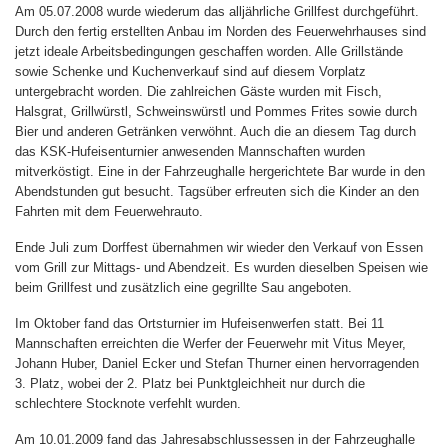
Am 05.07.2008 wurde wiederum das alljährliche Grillfest durchgeführt.
Durch den fertig erstellten Anbau im Norden des Feuerwehrhauses sind
jetzt ideale Arbeitsbedingungen geschaffen worden. Alle Grillstände
sowie Schenke und Kuchenverkauf sind auf diesem Vorplatz
untergebracht worden. Die zahlreichen Gäste wurden mit Fisch,
Halsgrat, Grillwürstl, Schweinswürstl und Pommes Frites sowie durch
Bier und anderen Getränken verwöhnt. Auch die an diesem Tag durch
das KSK-Hufeisenturnier anwesenden Mannschaften wurden
mitverköstigt. Eine in der Fahrzeughalle hergerichtete Bar wurde in den
Abendstunden gut besucht. Tagsüber erfreuten sich die Kinder an den
Fahrten mit dem Feuerwehrauto.
Ende Juli zum Dorffest übernahmen wir wieder den Verkauf von Essen
vom Grill zur Mittags- und Abendzeit. Es wurden dieselben Speisen wie
beim Grillfest und zusätzlich eine gegrillte Sau angeboten.
Im Oktober fand das Ortsturnier im Hufeisenwerfen statt. Bei 11
Mannschaften erreichten die Werfer der Feuerwehr mit Vitus Meyer,
Johann Huber, Daniel Ecker und Stefan Thurner einen hervorragenden
3. Platz, wobei der 2. Platz bei Punktgleichheit nur durch die
schlechtere Stocknote verfehlt wurden.
Am 10.01.2009 fand das Jahresabschlussessen in der Fahrzeughalle