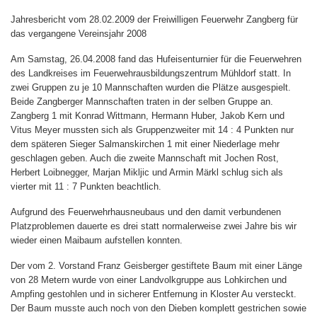
Jahresbericht vom 28.02.2009 der Freiwilligen Feuerwehr Zangberg für
das vergangene Vereinsjahr 2008
Am Samstag, 26.04.2008 fand das Hufeisenturnier für die Feuerwehren
des Landkreises im Feuerwehrausbildungszentrum Mühldorf statt. In
zwei Gruppen zu je 10 Mannschaften wurden die Plätze ausgespielt.
Beide Zangberger Mannschaften traten in der selben Gruppe an.
Zangberg 1 mit Konrad Wittmann, Hermann Huber, Jakob Kern und
Vitus Meyer mussten sich als Gruppenzweiter mit 14 : 4 Punkten nur
dem späteren Sieger Salmanskirchen 1 mit einer Niederlage mehr
geschlagen geben. Auch die zweite Mannschaft mit Jochen Rost,
Herbert Loibnegger, Marjan Mikljic und Armin Märkl schlug sich als
vierter mit 11 : 7 Punkten beachtlich.
Aufgrund des Feuerwehrhausneubaus und den damit verbundenen
Platzproblemen dauerte es drei statt normalerweise zwei Jahre bis wir
wieder einen Maibaum aufstellen konnten.
Der vom 2. Vorstand Franz Geisberger gestiftete Baum mit einer Länge
von 28 Metern wurde von einer Landvolkgruppe aus Lohkirchen und
Ampfing gestohlen und in sicherer Entfernung in Kloster Au versteckt.
Der Baum musste auch noch von den Dieben komplett gestrichen sowie