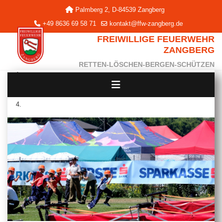
Palmberg 2, D-84539 Zangberg
+49 8636 69 58 71
kontakt@ffw-zangberg.de
FREIWILLIGE FEUERWEHR
ZANGBERG
RETTEN-LÖSCHEN-BERGEN-SCHÜTZEN