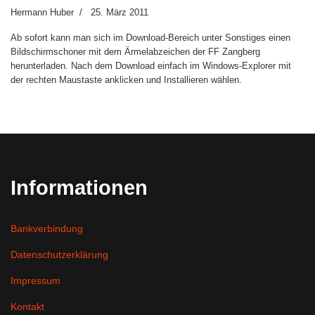
Hermann Huber
25. März 2011
Ab sofort kann man sich im Download-Bereich unter Sonstiges einen
Bildschirmschoner mit dem Ärmelabzeichen der FF Zangberg
herunterladen. Nach dem Download einfach im Windows-Explorer mit
der rechten Maustaste anklicken und Installieren wählen.
Informationen
Bankverbindung
Datenschutzerklärung
Impressum
Kontakt