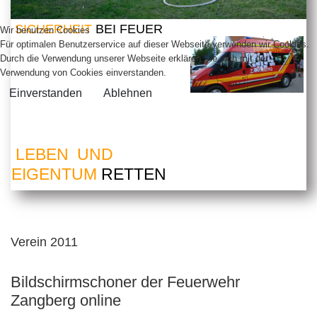
SICHERHEIT
BEI FEUER
Wir benutzen Cookies
Für optimalen Benutzerservice auf dieser Webseite verwenden wir Cookies.
Durch die Verwendung unserer Webseite erklären Sie sich mit der
Verwendung von Cookies einverstanden.
Einverstanden
Ablehnen
LEBEN UND
EIGENTUM
RETTEN
Verein 2011
Bildschirmschoner der Feuerwehr
Zangberg online