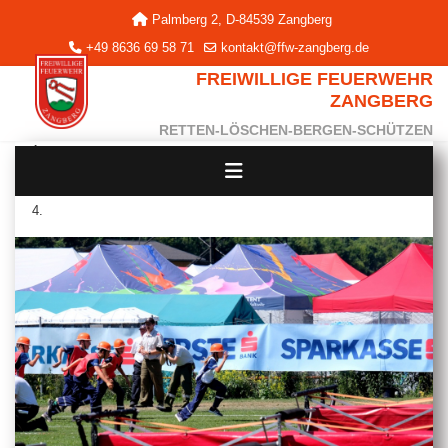
Palmberg 2, D-84539 Zangberg
+49 8636 69 58 71
kontakt@ffw-zangberg.de
FREIWILLIGE FEUERWEHR
ZANGBERG
RETTEN-LÖSCHEN-BERGEN-SCHÜTZEN