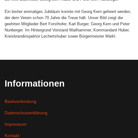
Ein bisher einmaliges Jubiläum konnte mit Georg Kern gefeiert werden,
der dem Verein schon 70 Jahre die Treue hält. Unser Bild zeigt die
geehrten Mitglieder Bert Forsthofer, Karl Burger, Georg Kern und Peter
Nunberger. Im Hintergrund Vorstand Mailhammer, Kommandant Huber,
Kreisbrandinspektor Lechertshuber sowie Bürgermeister Märkl.
Informationen
Bankverbindung
Datenschutzerklärung
Impressum
Kontakt