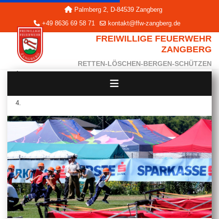
Palmberg 2, D-84539 Zangberg
+49 8636 69 58 71
kontakt@ffw-zangberg.de
FREIWILLIGE FEUERWEHR
ZANGBERG
RETTEN-LÖSCHEN-BERGEN-SCHÜTZEN