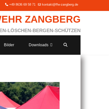
+49 8636 69 58 71
kontakt@ffw-zangberg.de
WEHR ZANGBERG
EN-LÖSCHEN-BERGEN-SCHÜTZEN
Bilder
Downloads