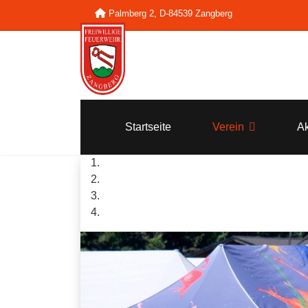
Palmberg 2, D-84539 Zangberg
Startseite
Verein
Ak