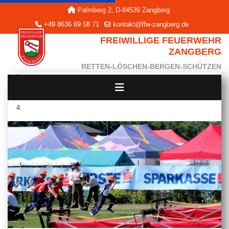
Palmberg 2, D-84539 Zangberg
+49 8636 69 58 71
kontakt@ffw-zangberg.de
FREIWILLIGE FEUERWEHR
ZANGBERG
RETTEN-LÖSCHEN-BERGEN-SCHÜTZEN