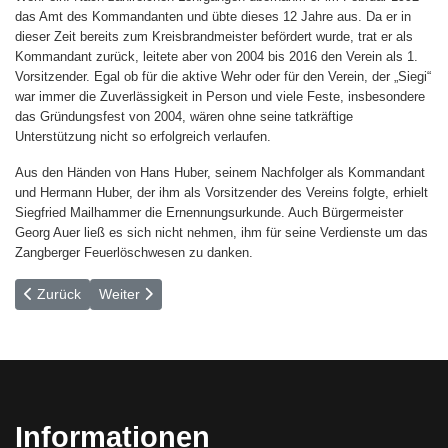
das Amt des Kommandanten und übte dieses 12 Jahre aus. Da er in
dieser Zeit bereits zum Kreisbrandmeister befördert wurde, trat er als
Kommandant zurück, leitete aber von 2004 bis 2016 den Verein als 1.
Vorsitzender. Egal ob für die aktive Wehr oder für den Verein, der „Siegi“
war immer die Zuverlässigkeit in Person und viele Feste, insbesondere
das Gründungsfest von 2004, wären ohne seine tatkräftige
Unterstützung nicht so erfolgreich verlaufen.
Aus den Händen von Hans Huber, seinem Nachfolger als Kommandant
und Hermann Huber, der ihm als Vorsitzender des Vereins folgte, erhielt
Siegfried Mailhammer die Ernennungsurkunde. Auch Bürgermeister
Georg Auer ließ es sich nicht nehmen, ihm für seine Verdienste um das
Zangberger Feuerlöschwesen zu danken.
Vorheriger Beitrag: Digitale Zusatzalarmierung in Eigenleistung insta
Nächster Beitrag: Wie wird eigentlich das Bier gemacht
Zurück
Weiter
Informationen